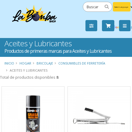
Powered
by
Tra
Aceites y Lubricantes
Productos de primeras marcas para Aceites y Lubricantes
INICIO
HOGAR
BRICOLAJE
CONSUMIBLES DE FERRETERÍA
ACEITES Y LUBRICANTES
Total de productos disponibles
8