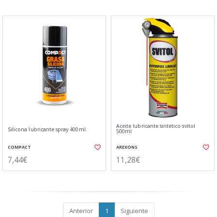
Aceite lubricante sintetico svitol
Silicona lubricante spray 400ml.
500ml
COMPACT
AREXONS
7,44€
11,28€
Anterior
1
Siguiente