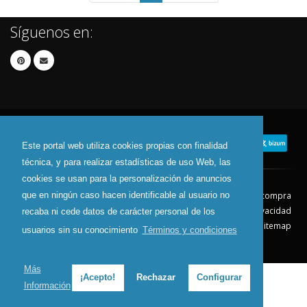
Síguenos en:
Este portal web utiliza cookies propias con finalidad
técnica, y para realizar estadísticas de uso Web, las
cookies se usan para la personalización de anuncios
que en ningún caso hacen identificable al usuario no
Contacto
Aviso Legal
Condiciones de compra
Política de envíos
Política de devolución
Política de Privacidad
recaba ni cede datos de carácter personal de los
Política de Cookies
Sitemap
usuarios sin su conocimiento
Términos y condiciones
© 2026 - Todos los derechos reservados.
Más
¡Acepto!
Rechazar
Configurar
Información