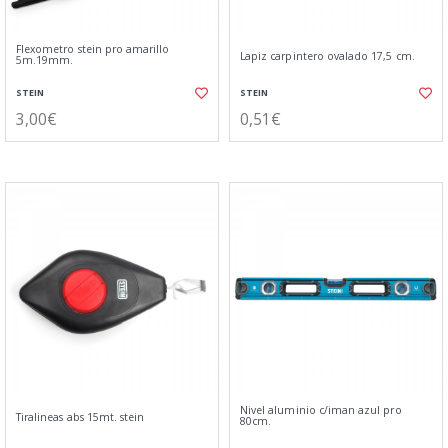
Flexometro stein pro amarillo
Lapiz carpintero ovalado 17,5 cm.
5m.19mm.
STEIN
STEIN
3,00€
0,51€
Nivel aluminio c/iman azul pro
Tiralineas abs 15mt. stein
80cm.