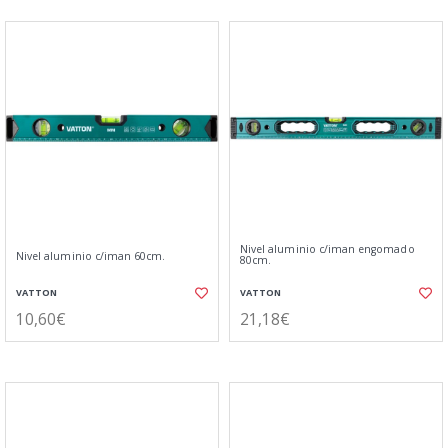
Nivel aluminio c/iman engomado
Nivel aluminio c/iman 60cm.
80cm.
VATTON
VATTON
10,60€
21,18€