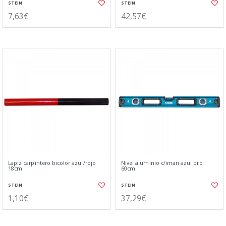
STEIN
STEIN
7,63€
42,57€
Lapiz carpintero bicolor azul/rojo
Nivel aluminio c/iman azul pro
18cm.
60cm.
STEIN
STEIN
1,10€
37,29€