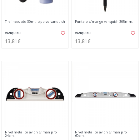
Tiralineas abs 30mt. c/polvo vanquish
Puntero c/mango vanquish 305mm.
VANQUISH
VANQUISH
13,81€
13,81€
Nivel metalico avion c/iman pro
Nivel metalico avion c/iman pro
24cm.
60cm.