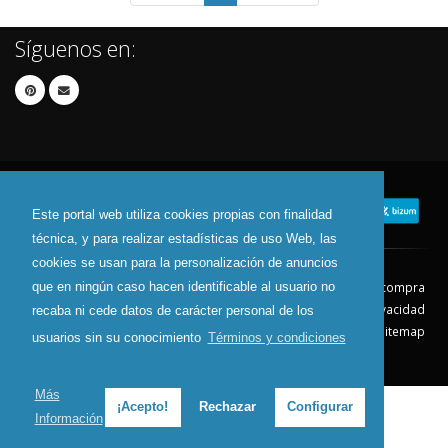
Síguenos en:
Este portal web utiliza cookies propias con finalidad
técnica, y para realizar estadísticas de uso Web, las
cookies se usan para la personalización de anuncios
que en ningún caso hacen identificable al usuario no
Contacto
Aviso Legal
Condiciones de compra
Política de envíos
Política de devolución
Política de Privacidad
recaba ni cede datos de carácter personal de los
Política de Cookies
Sitemap
usuarios sin su conocimiento
Términos y condiciones
© 2026 - Todos los derechos reservados.
Más
¡Acepto!
Rechazar
Configurar
Información