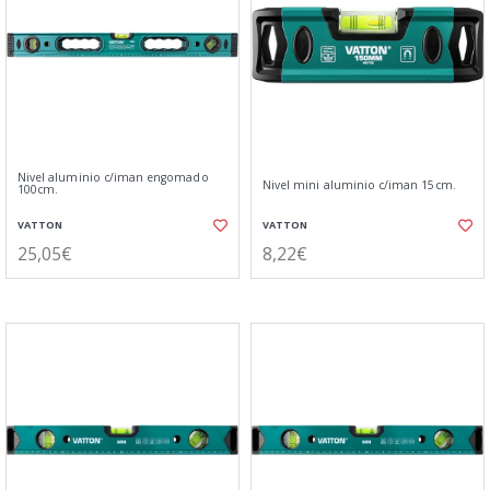
Nivel aluminio c/iman engomado
Nivel mini aluminio c/iman 15cm.
100cm.
VATTON
VATTON
25,05€
8,22€