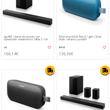
Lg s60t / barra de sonido con
Bose soundlink flex (2.ª gen.) blue
subwoofer inalámbrico 340w 3.1ch
dusk / altavoz portátil
LG
BOSE
166,14€
136,36€