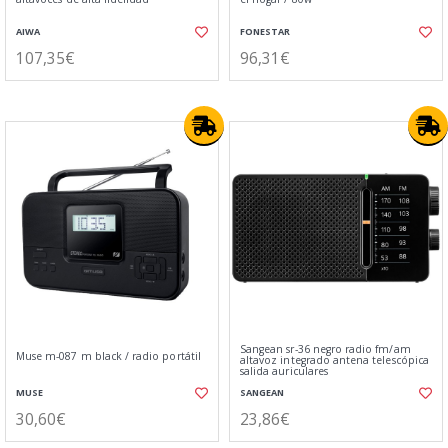
AIWA
FONESTAR
107,35€
96,31€
Sangean sr-36 negro radio fm/am
Muse m-087 m black / radio portátil
altavoz integrado antena telescópica
salida auriculares
MUSE
SANGEAN
30,60€
23,86€