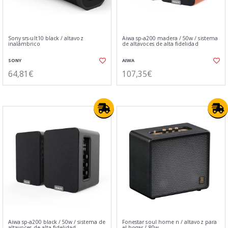
Sony srs-ult10 black / altavoz
Aiwa sp-a200 madera / 50w / sistema
inalámbrico
de altavoces de alta fidelidad
SONY
AIWA
64,81€
107,35€
Aiwa sp-a200 black / 50w / sistema de
Fonestar soul home n / altavoz para
altavoces de alta fidelidad
el hogar / 80w