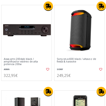
Aiwa amr-200dab black /
Sony srs-xv500 black / altavoz de
amplificador estéreo de alta
fiesta & karaoke
potencia 200w
AIWA
SONY
322,95€
249,25€