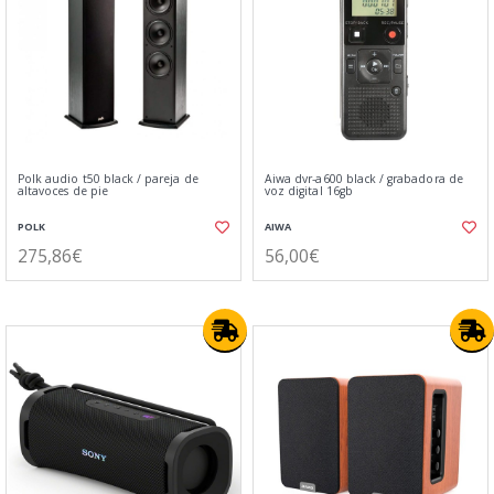
Polk audio t50 black / pareja de
Aiwa dvr-a600 black / grabadora de
altavoces de pie
voz digital 16gb
POLK
AIWA
275,86€
56,00€