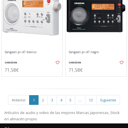
Sangean pr-d7 blanco
Sangean pr-d7 negro
SANGEAN
SANGEAN
71,58€
71,58€
Anterior
1
2
3
4
5
…
12
Siguiente
Artículos de audio y video de las mejores Marcas Japonesas, Stock
en almacén propio.