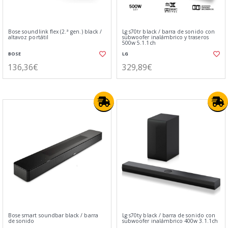
Bose soundlink flex (2.ª gen.) black /
Lg s70tr black / barra de sonido con
altavoz portátil
subwoofer inalámbrico y traseros
500w 5.1.1ch
BOSE
LG
136,36€
329,89€
Bose smart soundbar black / barra
Lg s70ty black / barra de sonido con
de sonido
subwoofer inalámbrico 400w 3.1.1ch