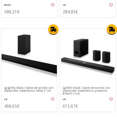
BOSE
LG
388,21€
284,83€
Lg sg10ty black / barra de sonido con
Lg s95tr black / barra de sonido con
subwoofer inalámbrico 420w 3.1ch
subwoofer inalámbrico y traseros
810w 9.1.5ch
LG
LG
468,65€
613,67€