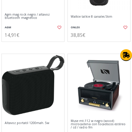
Agm mag rock negro / altavoz
Walkie talkie 8 canales 5km
bluetooth magnético
AGM
ONLEX
14,91€
38,85€
Muse mt-112 w negro (wood)
Altavoz portatil 1200mah. 5w
microcadena con tocadiscos estéreo
/ cd / radio fm