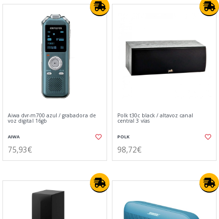
Aiwa dvr-m700 azul / grabadora de
Polk t30c black / altavoz canal
voz digital 16gb
central 3 vías
AIWA
POLK
75,93€
98,72€