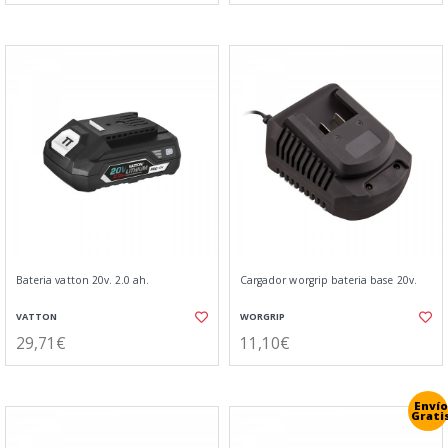
Bateria vatton 20v. 2.0 ah.
Cargador worgrip bateria base 20v.
VATTON
WORGRIP
29,71€
11,10€
Envío
Grati