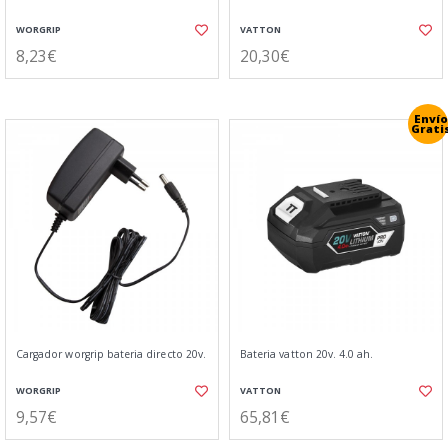
WORGRIP
VATTON
8,23€
20,30€
Envío
Grati
Cargador worgrip bateria directo 20v.
Bateria vatton 20v. 4.0 ah.
WORGRIP
VATTON
9,57€
65,81€