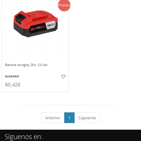
Promo
Bateria worgrip 20v. 5,0 ah.
WORGRIP
80,42€
Anterior
1
Siguiente
Síguenos en: