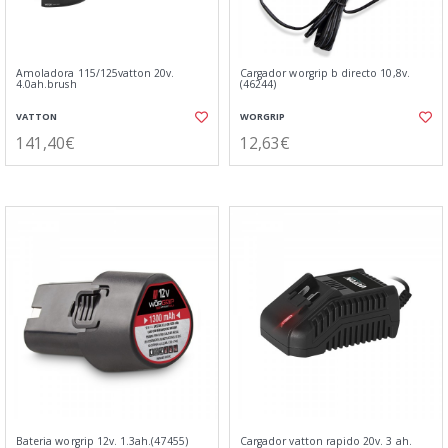
Amoladora 115/125vatton 20v.
Cargador worgrip b directo 10,8v.
4.0ah.brush
(46244)
VATTON
WORGRIP
141,40€
12,63€
Bateria worgrip 12v. 1.3ah.(47455)
Cargador vatton rapido 20v. 3 ah.