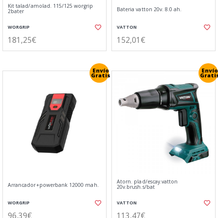
Kit talad/amolad. 115/125 worgrip
Bateria vatton 20v. 8.0 ah.
2bater
WORGRIP
VATTON
181,25€
152,01€
Envío
Envío
Gratis
Grati
Atorn. plad/escay.vatton
Arrancador+powerbank 12000 mah.
20v.brush.s/bat
WORGRIP
VATTON
96,39€
113,47€