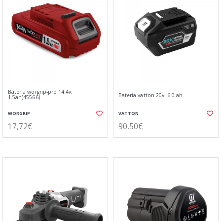
Bateria worgrip-pro 14.4v.
Bateria vatton 20v. 6.0 ah.
1.5ah(45566)
WORGRIP
VATTON
17,72€
90,50€