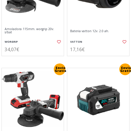
Amoladora 115mm. worgrip 20v.
Bateria vatton 12v. 2.0 ah.
s/bat
WORGRIP
VATTON
34,07€
17,16€
Envío
Envío
Gratis
Grati