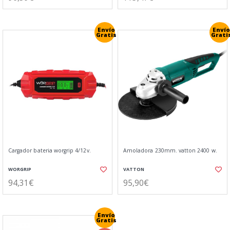
Envío
Envío
Gratis
Grati
Cargador bateria worgrip 4/12v.
Amoladora 230mm. vatton 2400 w.
WORGRIP
VATTON
94,31€
95,90€
Envío
Gratis