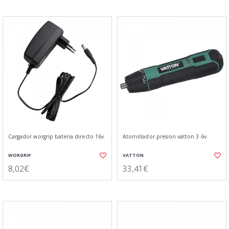
Cargador worgrip bateria directo 16v.
Atornillador presion vatton 3.6v.
WORGRIP
VATTON
8,02€
33,41€