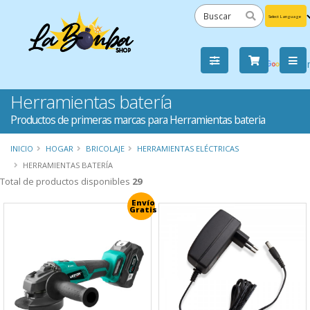
Powered
by
Tra
Herramientas batería
Productos de primeras marcas para Herramientas bateria
INICIO
HOGAR
BRICOLAJE
HERRAMIENTAS ELÉCTRICAS
HERRAMIENTAS BATERÍA
Total de productos disponibles
29
Envío
Gratis