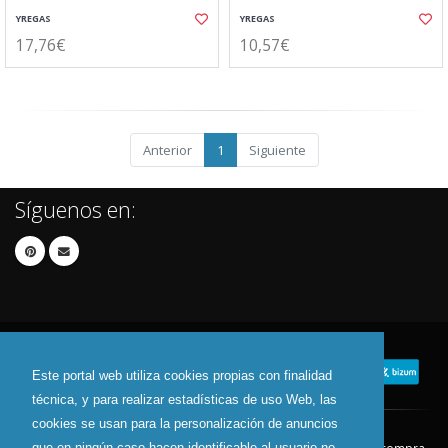
YREGAS
YREGAS
17,76€
10,57€
Anterior
1
Siguiente
Síguenos en:
Este portal web utiliza cookies propias con finalidad
técnica, y para realizar estadísticas de uso Web, las
cookies se usan para la personalización de anuncios
que en ningún caso hacen identificable al usuario no