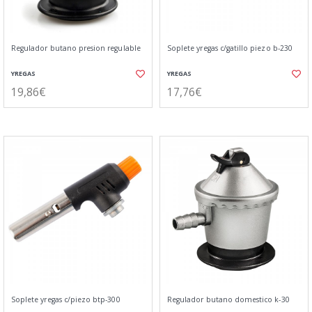
Regulador butano presion regulable
Soplete yregas c/gatillo piezo b-230
YREGAS
YREGAS
19,86€
17,76€
Soplete yregas c/piezo btp-300
Regulador butano domestico k-30