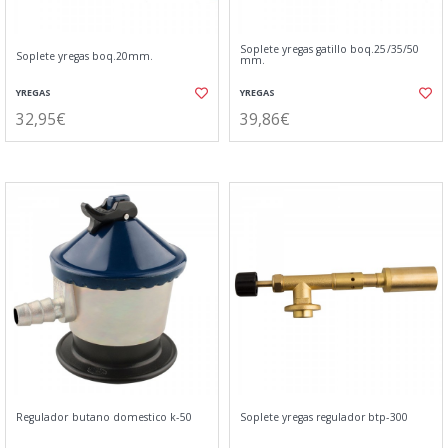
Soplete yregas gatillo boq.25/35/50
Soplete yregas boq.20mm.
mm.
YREGAS
YREGAS
32,95€
39,86€
Regulador butano domestico k-50
Soplete yregas regulador btp-300