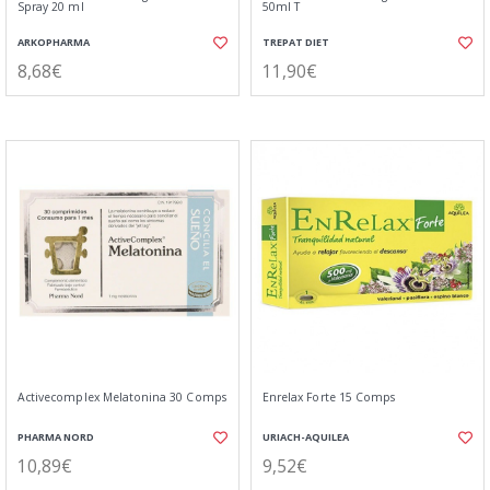
Spray 20 ml
50ml T
ARKOPHARMA
TREPAT DIET
8,68€
11,90€
Activecomplex Melatonina 30 Comps
Enrelax Forte 15 Comps
PHARMA NORD
URIACH-AQUILEA
10,89€
9,52€