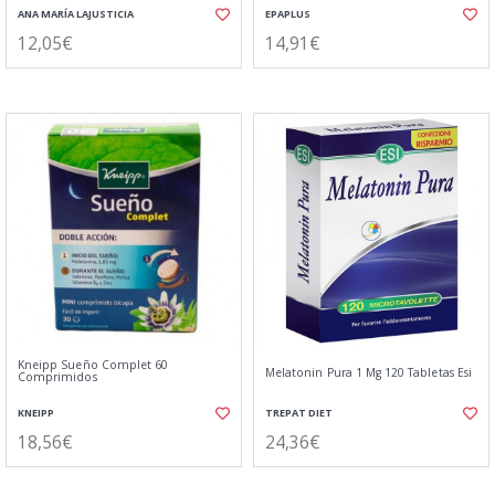
ANA MARÍA LAJUSTICIA
EPAPLUS
12,05€
14,91€
Kneipp Sueño Complet 60
Melatonin Pura 1 Mg 120 Tabletas Esi
Comprimidos
KNEIPP
TREPAT DIET
18,56€
24,36€