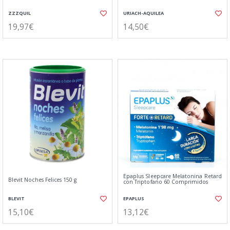
ZZZQUIL
URIACH-AQUILEA
19,97€
14,50€
Epaplus Sleepcare Melatonina Retard
Blevit Noches Felices 150 g
con Triptofano 60 Comprimidos
BLEVIT
EPAPLUS
15,10€
13,12€