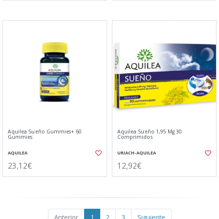
Aquilea Sueño Gummies+ 60
Aquilea Sueño 1,95 Mg 30
Gummies
Comprimidos
AQUILEA
URIACH-AQUILEA
23,12€
12,92€
Anterior
1
2
3
Siguiente