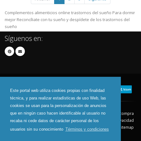
Complementos alimenticios online trastornos del sueño Para dormir
mejor Reconcíliate con tu sueño y despídete de los trastornos del
sueño
Síguenos en:
Este portal web utiliza cookies propias con finalidad
técnica, y para realizar estadísticas de uso Web, las
cookies se usan para la personalización de anuncios
que en ningún caso hacen identificable al usuario no
Contacto
Aviso Legal
Condiciones de compra
Política de envíos
Política de devolución
Política de Privacidad
recaba ni cede datos de carácter personal de los
Política de Cookies
Sitemap
usuarios sin su conocimiento
Términos y condiciones
© 2026 - Todos los derechos reservados.