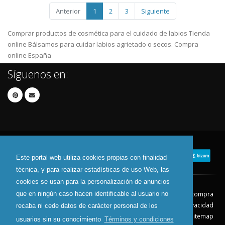
Anterior
1
2
3
Siguiente
Comprar productos de cosmética para el cuidado de labios Tienda
online Bálsamos para cuidar labios agrietado o secos. Compra
online España
Síguenos en:
Este portal web utiliza cookies propias con finalidad
técnica, y para realizar estadísticas de uso Web, las
cookies se usan para la personalización de anuncios
que en ningún caso hacen identificable al usuario no
Contacto
Aviso Legal
Condiciones de compra
Política de envíos
Política de devolución
Política de Privacidad
recaba ni cede datos de carácter personal de los
Política de Cookies
Sitemap
usuarios sin su conocimiento
Términos y condiciones