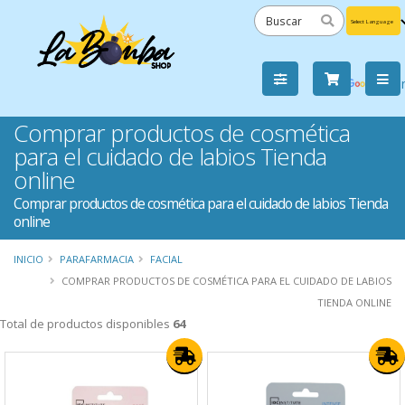
Powered
by
Tra
Comprar productos de cosmética
para el cuidado de labios Tienda
online
Comprar productos de cosmética para el cuidado de labios Tienda
online
INICIO
PARAFARMACIA
FACIAL
COMPRAR PRODUCTOS DE COSMÉTICA PARA EL CUIDADO DE LABIOS
TIENDA ONLINE
Total de productos disponibles
64