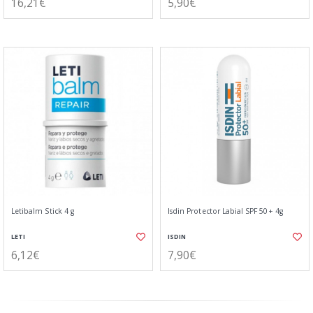
16,21€
5,90€
Letibalm Stick 4 g
Isdin Protector Labial SPF 50+ 4g
LETI
ISDIN
6,12€
7,90€