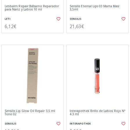
Letibalm Repair Bálsamo Reparador
Sensilis Eternal Lips 03 Marta Masi
para Nariz y Labios 10 ml
3,5ml
LETI
SENSILIS
6,12€
21,63€
Sensilis Lip Glow Oil Repair 3,5 ml
Interapothek Brillo de Labios Rojo Nº
Tono 02
4 3 ml
SENSILIS
INTERAPOTHEK