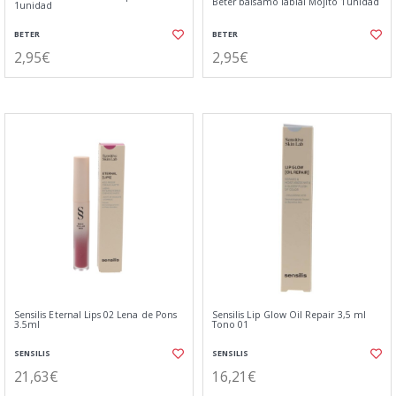
Beter bálsamo labial Mojito 1unidad
1unidad
BETER
BETER
2,95€
2,95€
Sensilis Eternal Lips 02 Lena de Pons
Sensilis Lip Glow Oil Repair 3,5 ml
3.5ml
Tono 01
SENSILIS
SENSILIS
21,63€
16,21€