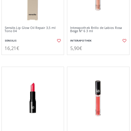
Sensilis Lip Glow Oil Repair 3,5 ml
Interapothek Brillo de Labios Rosa
Tono 04
Beige Nº 6 3 ml
SENSILIS
INTERAPOTHEK
16,21€
5,90€