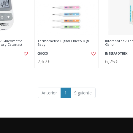
k Glucómetro
Termometro Digital Chicco Digi
Interapothek T
sa y Cetonas)
Baby
Galio
CHICCO
INTERAPOTHEK
7,67€
6,25€
Anterior
1
Siguiente