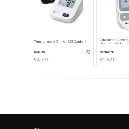
Glucomen Areo G
Tensiometro Omron M3 Confort
(Medidor de Gluco
OMRON
MENARINI
94,72€
31,62€