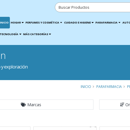
INICIO
HOGAR
PERFUMES Y COSMÉTICA
CUIDADO E HIGIENE
PARAFARMACIA
AUT
TECNOLOGÍA
MÁS CATEGORÍAS
ón
 y exploración
INICIO
PARAFARMACIA
P
Marcas
Or