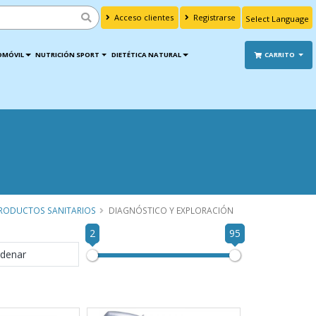
Acceso clientes
Registrarse
Powered by
Translate
OMÓVIL
NUTRICIÓN SPORT
DIETÉTICA NATURAL
CARRITO
RODUCTOS SANITARIOS
DIAGNÓSTICO Y EXPLORACIÓN
2
95
denar