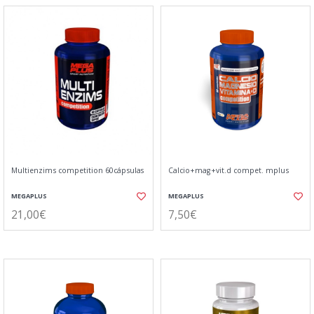
Multienzims competition 60cápsulas
Calcio+mag+vit.d compet. mplus
MEGAPLUS
MEGAPLUS
21,00€
7,50€