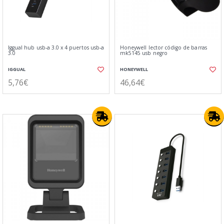
Iggual hub usb-a 3.0 x 4 puertos usb-a
Honeywell lector código de barras
3.0
mk5145 usb negro
IGGUAL
HONEYWELL
5,76€
46,64€