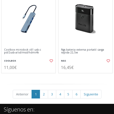
Coolbox minidock c61 usb-c
Ngs bateria externa portatil carga
pd/2usb-a/sd/msd/hdmi4k
rapida 22,5w
COOLBOX
NGS
11,00€
16,45€
Anterior
1
2
3
4
5
6
Siguiente
Síguenos en: