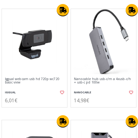
Iggual webcam usb hd 720p wc720
Nanocable hub usb-c/m a 4xusb-c/h
basic view
+ usb-c pd 100w
IGGUAL
NANOCABLE
6,01€
14,98€