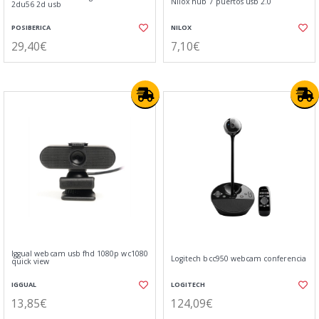
Nilox hub 7 puertos usb 2.0
2du56 2d usb
POSIBERICA
NILOX
29,40€
7,10€
Iggual webcam usb fhd 1080p wc1080
Logitech bcc950 webcam conferencia
quick view
IGGUAL
LOGITECH
13,85€
124,09€