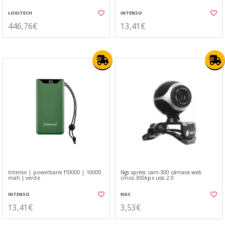
LOGITECH
INTENSO
446,76€
13,41€
Intenso | powerbank f10000 | 10000
Ngs xpress cam-300 cámara web
mah | verde
cmos 300kpx usb 2.0
INTENSO
NGS
13,41€
3,53€