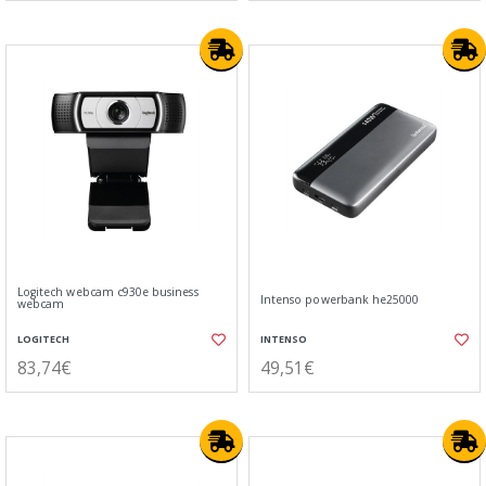
Logitech webcam c930e business
Intenso powerbank he25000
webcam
LOGITECH
INTENSO
83,74€
49,51€