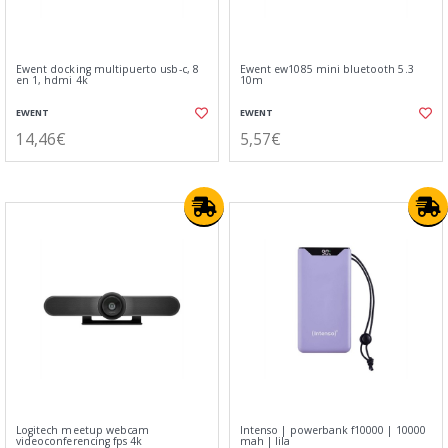
Ewent docking multipuerto usb-c, 8
Ewent ew1085 mini bluetooth 5.3
en 1, hdmi 4k
10m
EWENT
EWENT
14,46€
5,57€
Logitech meetup webcam
Intenso | powerbank f10000 | 10000
videoconferencing fps 4k
mah | lila