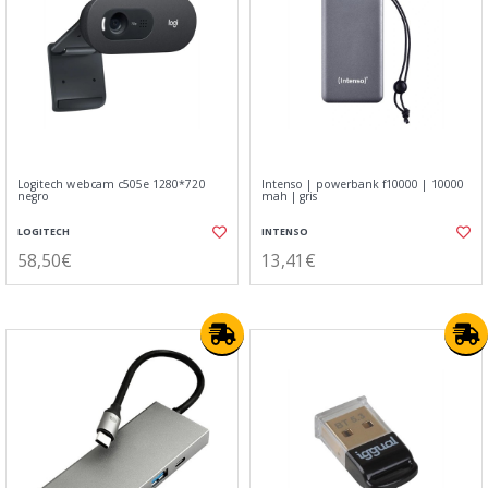
Logitech webcam c505e 1280*720
Intenso | powerbank f10000 | 10000
negro
mah | gris
LOGITECH
INTENSO
58,50€
13,41€