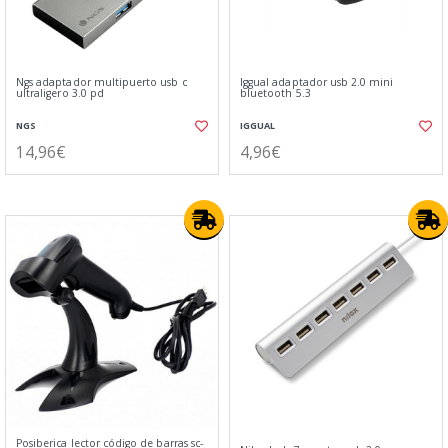
Ngs adaptador multipuerto usb c
Iggual adaptador usb 2.0 mini
ultraligero 3.0 pd
bluetooth 5.3
NGS
IGGUAL
14,96€
4,96€
Posiberica lector código de barras sc-