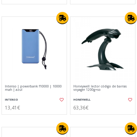
Intenso | powerbank f10000 | 10000
Honeywell lector código de barras
mah | azul
voyager 1200g+so
INTENSO
HONEYWELL
13,41€
63,36€