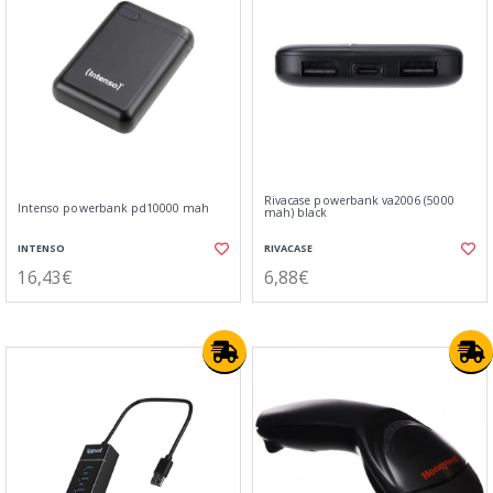
Rivacase powerbank va2006 (5000
Intenso powerbank pd10000 mah
mah) black
INTENSO
RIVACASE
16,43€
6,88€