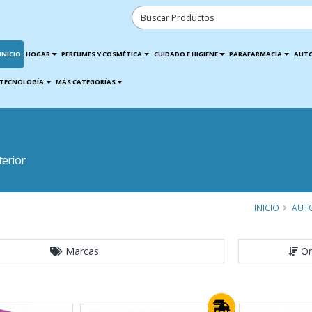
INICIO
HOGAR
PERFUMES Y COSMÉTICA
CUIDADO E HIGIENE
PARAFARMACIA
AUT
TECNOLOGÍA
MÁS CATEGORÍAS
terior
INICIO
AUT
Marcas
Or