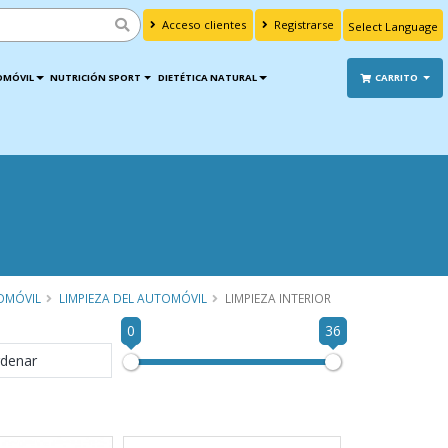
Acceso clientes
Registrarse
Powered by
Translate
OMÓVIL
NUTRICIÓN SPORT
DIETÉTICA NATURAL
CARRITO
OMÓVIL
LIMPIEZA DEL AUTOMÓVIL
LIMPIEZA INTERIOR
0
36
denar