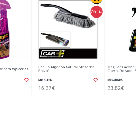
Oferta
Cepillo Algodón Natural "Absorbe
Meguiar's acond
r para tapicerías
Polvo"
Cuero, Dorado, S
MR.KLEEN
MEGUIARS
16,27€
23,82€