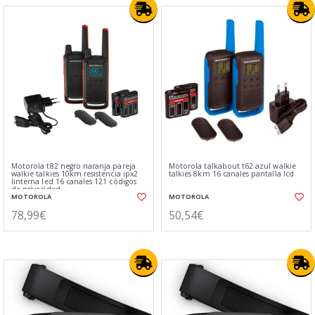
Motorola t82 negro naranja pareja
Motorola talkabout t62 azul walkie
walkie talkies 10km resistencia ipx2
talkies 8km 16 canales pantalla lcd
linterna led 16 canales 121 códigos
de privacidad
MOTOROLA
MOTOROLA
78,99€
50,54€