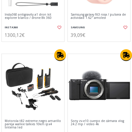
Insta360 antigravity a1 dron kit
Samsung galaxy fit3 rosa / pulsera de
explorer blanco / drone 8k 360
actividad 1.62" amoled
INSTA360
SAMSUNG
1300,12€
39,09€
Motorola t82 extreme negro amarillo
Sony zv-e10 cuerpo de cámara vlog
pareja walkie talkies 10km ipx4
24.2 mp / vídeo 4k
linterna led