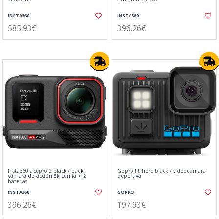
INSTA360
INSTA360
585,93€
396,26€
Insta360 acepro 2 black / pack
Gopro lit hero black / videocámara
cámara de acción 8k con ia + 2
deportiva
baterías
INSTA360
GOPRO
396,26€
197,93€