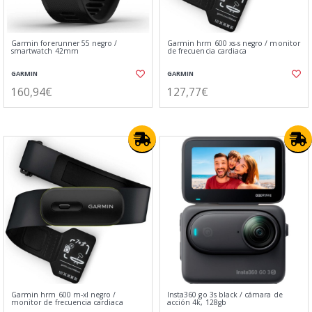
Garmin forerunner 55 negro /
Garmin hrm 600 xs-s negro / monitor
smartwatch 42mm
de frecuencia cardiaca
GARMIN
GARMIN
160,94€
127,77€
Garmin hrm 600 m-xl negro /
Insta360 go 3s black / cámara de
monitor de frecuencia cardiaca
acción 4k, 128gb