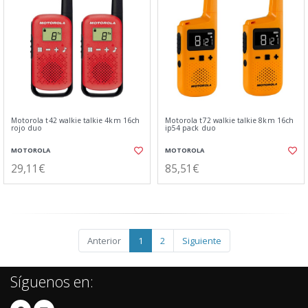
Motorola t42 walkie talkie 4km 16ch
Motorola t72 walkie talkie 8km 16ch
rojo duo
ip54 pack duo
MOTOROLA
MOTOROLA
29,11€
85,51€
Anterior
1
2
Siguiente
Síguenos en: