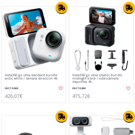
Insta360 go ultra standard bundle
Insta360 go ultra creator bundle
arctic white / cámara de acción 4k
midnight black / videocámara
deportiva 4k
INSTA360
INSTA360
426,07€
475,72€