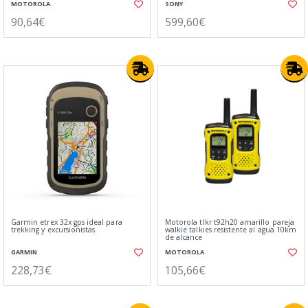
MOTOROLA
SONY
90,64€
599,60€
Garmin etrex 32x gps ideal para
Motorola tlkr t92h20 amarillo pareja
trekking y excursionistas
walkie talkies resistente al agua 10km
de alcance
GARMIN
MOTOROLA
228,73€
105,66€