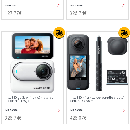
GARMIN
INSTA360
127,77€
326,74€
Insta360 go 3s white / cámara de
Insta360 x4 air starter bundle black /
acción 4k, 128gb
cámara 8k 360º
INSTA360
INSTA360
326,74€
426,07€