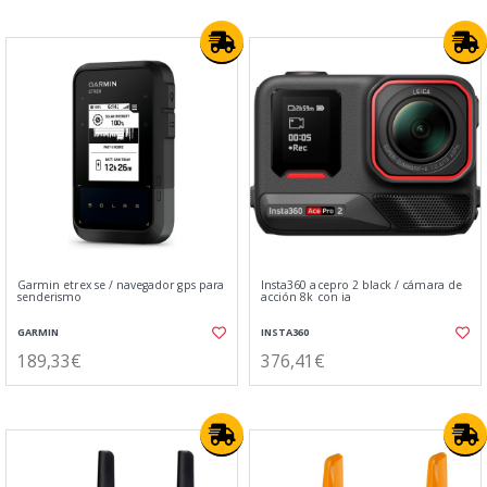
Garmin etrex se / navegador gps para
Insta360 acepro 2 black / cámara de
senderismo
acción 8k con ia
GARMIN
INSTA360
189,33€
376,41€