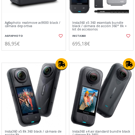
Agfaphoto realimove ac9000 black /
Insta360 x5 360 essentials bundle
cámara deportiva
black / cámara de acción 360° 8k +
kit de accesorios
AGFAPHOTO
INSTA360
86,95€
695,18€
Insta360 x5 8k 360 black / cámara de
Insta360 x4 air standard bundle black
acción 8k
/ cámara 8k 360º