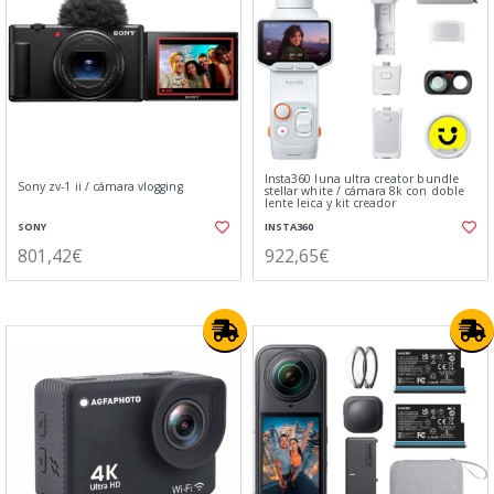
Insta360 luna ultra creator bundle
Sony zv-1 ii / cámara vlogging
stellar white / cámara 8k con doble
lente leica y kit creador
SONY
INSTA360
801,42€
922,65€