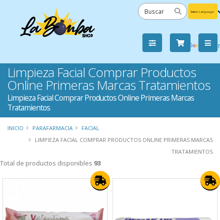
Powered
by
Tra
Limpieza Facial Comprar Productos
Online Primeras Marcas Tratamientos
Limpieza Facial Comprar Productos Online Primeras Marcas
Tratamientos
INICIO
PARAFARMACIA
FACIAL
LIMPIEZA FACIAL COMPRAR PRODUCTOS ONLINE PRIMERAS MARCAS
TRATAMIENTOS
Total de productos disponibles
93