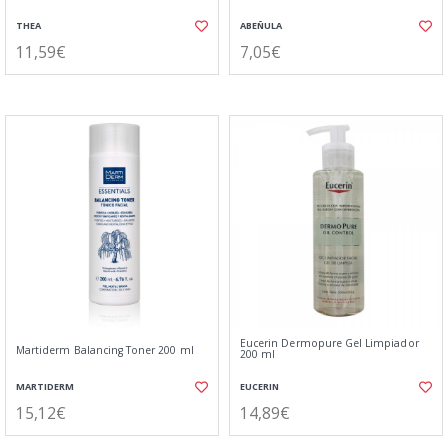
THEA
ABEÑULA
11,59€
7,05€
Eucerin Dermopure Gel Limpiador
Martiderm Balancing Toner 200 ml
200 ml
MARTIDERM
EUCERIN
15,12€
14,89€