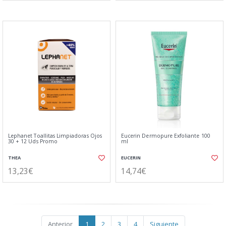
Lephanet Toallitas Limpiadoras Ojos
Eucerin Dermopure Exfoliante 100
30 + 12 Uds Promo
ml
THEA
EUCERIN
13,23€
14,74€
Anterior
1
2
3
4
Siguiente