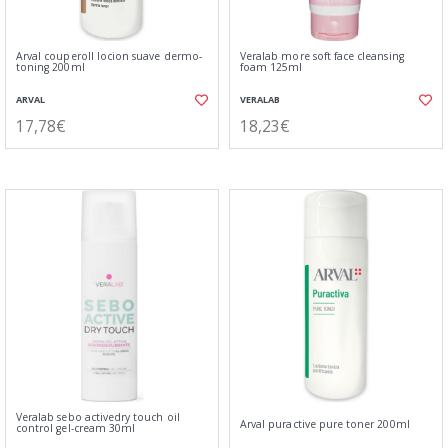
Arval couperoll locion suave dermo-
Veralab more soft face cleansing
toning 200ml
foam 125ml
ARVAL
VERALAB
17,78€
18,23€
Veralab sebo activedry touch oil
Arval puractive pure toner 200ml
control gel-cream 30ml