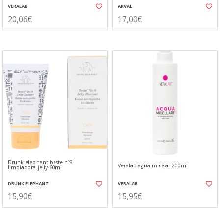
VERALAB
ARVAL
20,06€
17,00€
Drunk elephant beste nº9
Veralab agua micelar 200ml
limpiadora jelly 60ml
DRUNK ELEPHANT
VERALAB
15,90€
15,95€