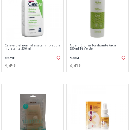
Cerave piel normal a seca limpiadora
Aldem Bruma Tonificante Facial
hidratante 236ml
250ml Té Verde
CERAVE
ALDEM
8,49€
4,41€