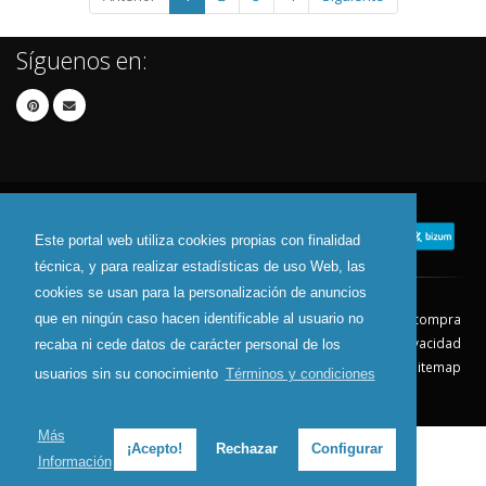
Síguenos en:
Este portal web utiliza cookies propias con finalidad
técnica, y para realizar estadísticas de uso Web, las
cookies se usan para la personalización de anuncios
que en ningún caso hacen identificable al usuario no
Contacto
Aviso Legal
Condiciones de compra
Política de envíos
Política de devolución
Política de Privacidad
recaba ni cede datos de carácter personal de los
Política de Cookies
Sitemap
usuarios sin su conocimiento
Términos y condiciones
© 2026 - Todos los derechos reservados.
Más
¡Acepto!
Rechazar
Configurar
Información