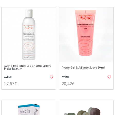
Avene Tolerance Loción Limpiadora
Avene Gel Exfoliante Suave 50ml
Pieles Reactiv
AVÈNE
AVÈNE
17,67€
20,42€