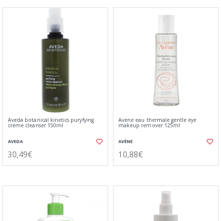
Aveda botanical kinetics puryfying
Avene eau thermale gentle eye
creme cleanser 150ml
makeup remover 125ml
AVEDA
AVÈNE
30,49€
10,88€