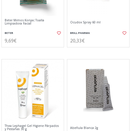
Beter Mimos Konjac Toalla
Ocudox Spray 60 ml
Limpiadora Facial
BETER
BRILL PHARMA
9,69€
20,33€
Thea Lephagel Gel Higiene Párpados
Abeñula Blanca 2g
y Pestañas 30 g