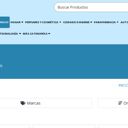
INICIO
HOGAR
PERFUMES Y COSMÉTICA
CUIDADO E HIGIENE
PARAFARMACIA
AUT
TECNOLOGÍA
MÁS CATEGORÍAS
n
INICI
Marcas
Or