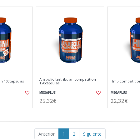
Anabolic testribulan competition
on 100cápsulas
Hmb competition
120cápsulas
MEGAPLUS
MEGAPLUS
25,32€
22,32€
Anterior
1
2
Siguiente