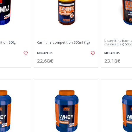
L-carnitina (com
tion 500g
Carnitine competition 500ml (1g)
masticables) 50
MEGAPLUS
MEGAPLUS
22,68€
23,18€