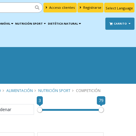
Acceso clientes
Registrarse
Powered by
Translate
OMÓVIL
NUTRICIÓN SPORT
DIETÉTICA NATURAL
CARRITO
O
ALIMENTACIÓN
NUTRICIÓN SPORT
COMPETICIÓN
3
79
denar