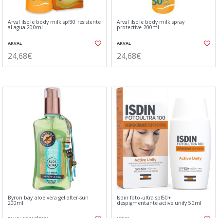
Arval ilsole body milk spf30 resistente
Arval ilsole body milk spray
al agua 200ml
protective 200ml
ARVAL
ARVAL
24,68€
24,68€
Byron bay aloe vera gel after-sun
Isdin foto-ultra spf50+
200ml
despigmentante active unify 50ml