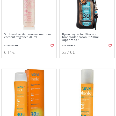
Sunkissed self-tan mousse medium
Byron bay factor 30 aceite
coconut fragrance 200ml
bronceador coconut 200ml
vaporizador
SUNKISSED
SIN MARCA
6,11€
23,10€