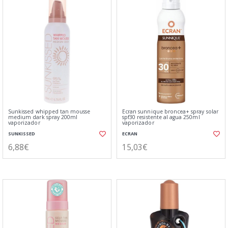
Sunkissed whipped tan mousse
Ecran sunnique broncea+ spray solar
medium dark spray 200ml
spf30 resistente al agua 250ml
vaporizador
vaporizador
SUNKISSED
ECRAN
6,88€
15,03€