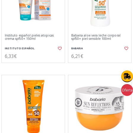
Instituto español pieles atopicas
Babaria aloe vera leche corporal
crema spf50+ 150ml
spf50+ piel sensible 100ml
INSTITUTO ESPAÑOL
BABARIA
6,33€
6,21€
Oferta