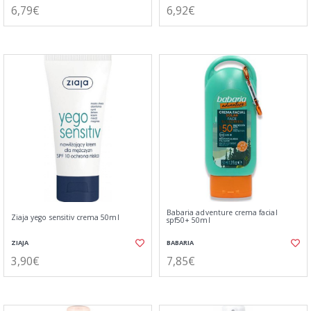
6,79€
6,92€
Babaria adventure crema facial
Ziaja yego sensitiv crema 50ml
spf50+ 50ml
ZIAJA
BABARIA
3,90€
7,85€