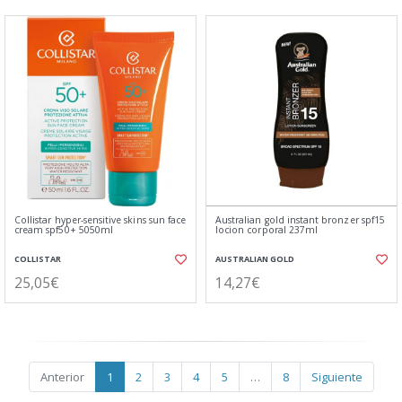
Collistar hyper-sensitive skins sun face
Australian gold instant bronzer spf15
cream spf50+ 5050ml
locion corporal 237ml
COLLISTAR
AUSTRALIAN GOLD
25,05€
14,27€
Anterior
1
2
3
4
5
…
8
Siguiente