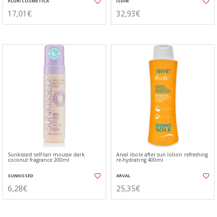
PLURI COSMÉTICA
ISDIN
17,01€
32,93€
Sunkissed self-tan mousse dark
Arval ilsole after sun lotion refreshing
coconut fragrance 200ml
re-hydrating 400ml
SUNKISSED
ARVAL
6,28€
25,35€