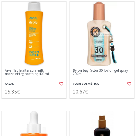
Arval ilsole after sun milk
Byron bay factor 30 locion gel-spray
moisturising soothing 400ml
200ml
ARVAL
PLURI COSMÉTICA
25,35€
20,67€