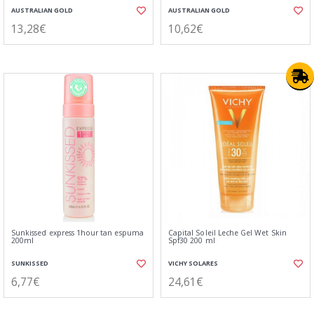
AUSTRALIAN GOLD
AUSTRALIAN GOLD
13,28€
10,62€
Sunkissed express 1hour tan espuma
Capital Soleil Leche Gel Wet Skin
200ml
Spf30 200 ml
SUNKISSED
VICHY SOLARES
6,77€
24,61€