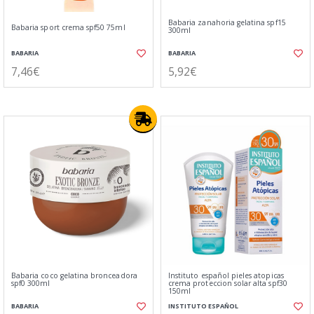
Babaria zanahoria gelatina spf15
Babaria sport crema spf50 75ml
300ml
BABARIA
BABARIA
7,46€
5,92€
Babaria coco gelatina bronceadora
Instituto español pieles atopicas
spf0 300ml
crema proteccion solar alta spf30
150ml
BABARIA
INSTITUTO ESPAÑOL