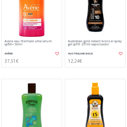
Avene eau thermale ultra serum
Australian gold instant bronzer spray
spf50+ 50ml
gel spf10 237ml vaporizador
AVÈNE
AUSTRALIAN GOLD
37,51€
12,24€