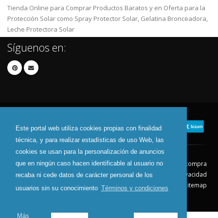
Tienda Online para Comprar Productos Baratos y en Oferta para la
Protección Solar como Spray Protector Solar, Gelatina Bronceadora,
Leche Protectora Solar
Síguenos en:
Este portal web utiliza cookies propias con finalidad
técnica, y para realizar estadísticas de uso Web, las
cookies se usan para la personalización de anuncios
que en ningún caso hacen identificable al usuario no
Contacto
Aviso Legal
Condiciones de compra
Política de envíos
Política de devolución
Política de Privacidad
recaba ni cede datos de carácter personal de los
Política de Cookies
Sitemap
usuarios sin su conocimiento
Términos y condiciones
© 2026 - Todos los derechos reservados.
Más