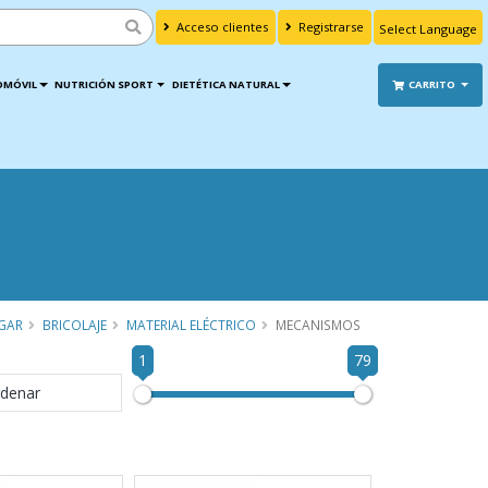
Acceso clientes
Registrarse
Powered by
Translate
OMÓVIL
NUTRICIÓN SPORT
DIETÉTICA NATURAL
CARRITO
GAR
BRICOLAJE
MATERIAL ELÉCTRICO
MECANISMOS
1
79
denar