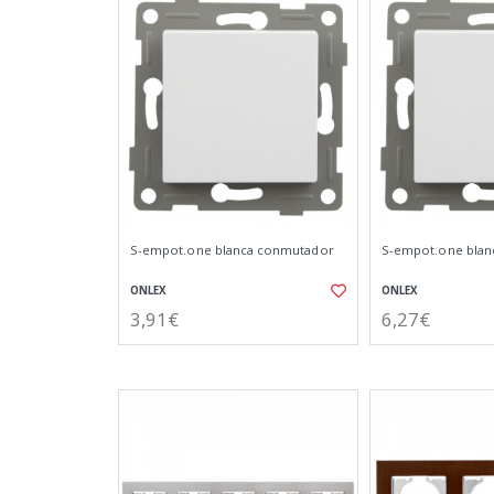
S-empot.one blanca conmutador
S-empot.one blan
ONLEX
ONLEX
3,91€
6,27€