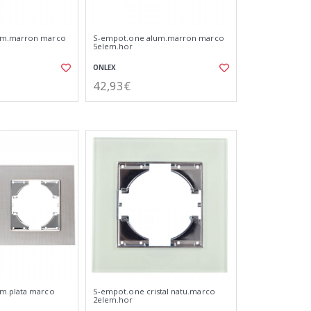
um.marron marco
S-empot.one alum.marron marco
5elem.hor
ONLEX
42,93€
m.plata marco
S-empot.one cristal natu.marco
2elem.hor