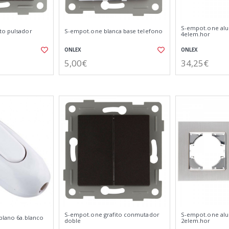
S-empot.one al
to pulsador
S-empot.one blanca base telefono
4elem.hor
ONLEX
ONLEX
5,00€
34,25€
S-empot.one grafito conmutador
S-empot.one alu
plano 6a.blanco
doble
2elem.hor