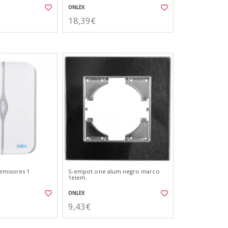
ONLEX
18,39€
emisores 1
S-empot.one alum.negro marco
1elem.
ONLEX
9,43€