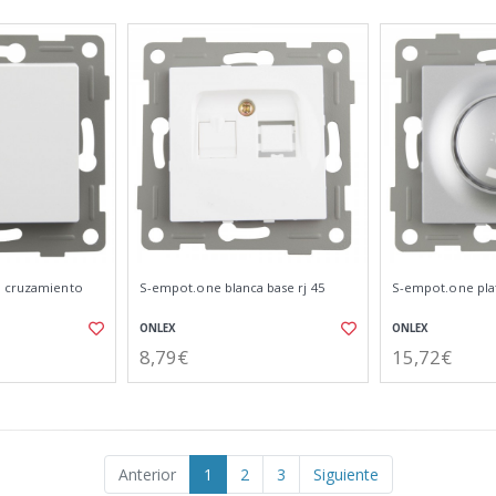
a cruzamiento
S-empot.one blanca base rj 45
S-empot.one plat
ONLEX
ONLEX
8,79€
15,72€
Anterior
1
2
3
Siguiente