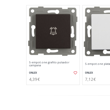
S-empot.one grafito pulsador
S-empot.one plat
campana
ONLEX
ONLEX
4,39€
7,12€