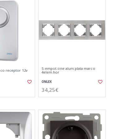
S-empot.one alum.plata marco
ico receptor 12v
4elem.hor
ONLEX
34,25€