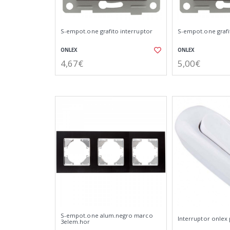
S-empot.one grafito interruptor
S-empot.one grafi
ONLEX
ONLEX
4,67€
5,00€
S-empot.one alum.negro marco
Interruptor onlex 
3elem.hor