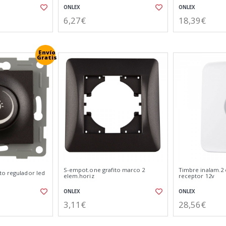
ONLEX
ONLEX
6,27€
18,39€
Envío
Gratis
S-empot.one grafito marco 2
Timbre inalam.2 
to regulador led
elem.horiz
receptor 12v
ONLEX
ONLEX
3,11€
28,56€