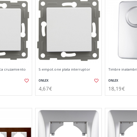
ca cruzamiento
S-empot.one plata interruptor
Timbre inalambr
ONLEX
ONLEX
4,67€
18,19€