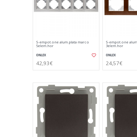
S-empot.one alum.plata marco
S-empot.one alu
5elem.hor
3elem.hor
ONLEX
ONLEX
42,93€
24,57€