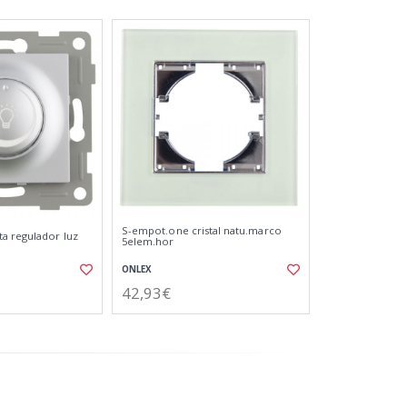
S-empot.one cristal natu.marco
a regulador luz
5elem.hor
ONLEX
42,93€