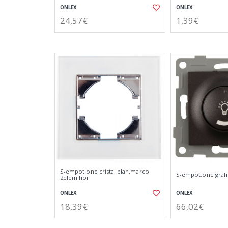
ONLEX
ONLEX
24,57€
1,39€
S-empot.one cristal blan.marco
S-empot.one grafi
2elem.hor
ONLEX
ONLEX
18,39€
66,02€