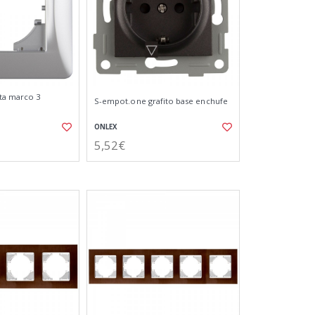
ta marco 3
S-empot.one grafito base enchufe
ONLEX
5,52€