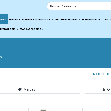
INICIO
HOGAR
PERFUMES Y COSMÉTICA
CUIDADO E HIGIENE
PARAFARMACIA
AUT
TECNOLOGÍA
MÁS CATEGORÍAS
s
INICIO
HO
Marcas
Or