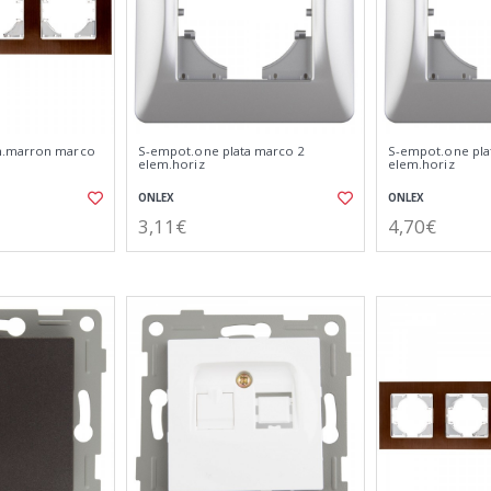
m.marron marco
S-empot.one plata marco 2
S-empot.one pla
elem.horiz
elem.horiz
ONLEX
ONLEX
3,11€
4,70€